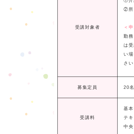
①介
②所
受講対象者
＜申
勤務
は受
い場
さい
募集定員
20
基本
受講料
テキ
中央