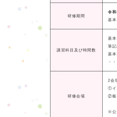
令和
研修期間
基本
基本
筆記
講習科目及び時間数
基本
・・
2会
①イ
研修会場
②板
※公