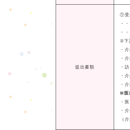
①受
・・
・・
②下
・介
・介
提出書類
・訪
・介
・介
※医
・医
・介
（介