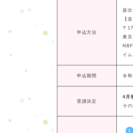
提出
【送
〒17
申込方法
東京
NB
イム
申込期間
令和
4月
受講決定
その