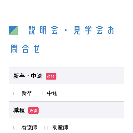
説明会・見学会お
問合せ
新卒・中途
必須
新卒
中途
職種
必須
看護師
助産師