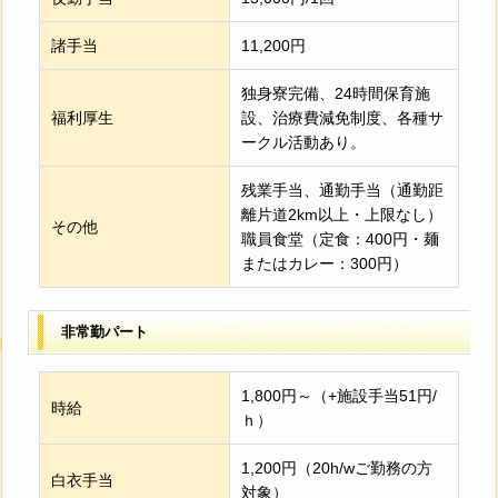
諸手当
11,200円
独身寮完備、24時間保育施
福利厚生
設、治療費減免制度、各種サ
ークル活動あり。
残業手当、通勤手当（通勤距
離片道2km以上・上限なし）
その他
職員食堂（定食：400円・麺
またはカレー：300円）
非常勤パート
1,800円～（+施設手当51円/
時給
ｈ）
1,200円（20h/wご勤務の方
白衣手当
対象）