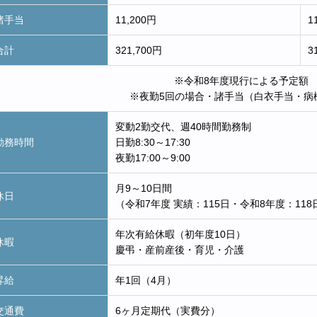
諸手当
11,200円
1
合計
321,700円
3
※令和8年度現行による予定額
※夜勤5回の場合・諸手当（白衣手当・病
変動2勤交代、週40時間勤務制
勤務時間
日勤8:30～17:30
夜勤17:00～9:00
月9～10日間
休日
（令和7年度 実績：115日・令和8年度：11
年次有給休暇（初年度10日）
休暇
慶弔・産前産後・育児・介護
昇給
年1回（4月）
交通費
6ヶ月定期代（実費分）