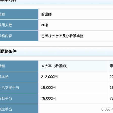
職種
看護師
採用人数
30名
業務内容
患者様のケア及び看護業務
勤務条件
職種
４大卒（看護師）
基本給
212,000円
2
生活支援手当
15,000円
1
夜勤手当
75,000円
7
施設手当
8,500