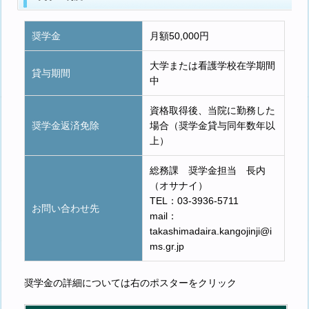
奨学金
月額50,000円
大学または看護学校在学期間
貸与期間
中
資格取得後、当院に勤務した
奨学金返済免除
場合（奨学金貸与同年数年以
上）
総務課 奨学金担当 長内
（オサナイ）
TEL：
03-3936-5711
お問い合わせ先
mail：
takashimadaira.kangojinji@i
ms.gr.jp
奨学金の詳細については右のポスターをクリック