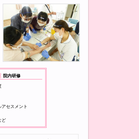
院内研修
度
ルアセスメント
など