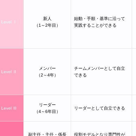
新人
始動・手順・基準に沿って
Level Ⅰ
（1～2年目）
実践することができる
メンバー
チームメンバーとして自立
Level Ⅱ
（2～4年）
できる
リーダー
Level Ⅲ
リーダーとして自立できる
（4～6年目）
副主任・主任・係長
役割モデルとなり専門性が