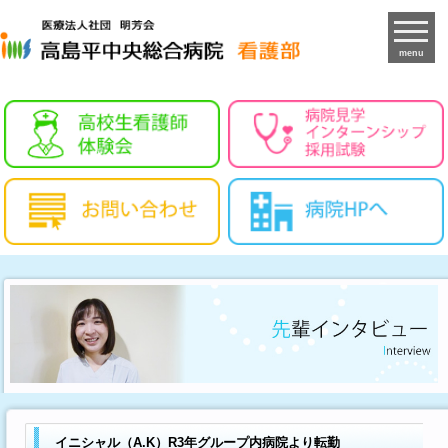
menu
イニシャル（A.K）R3年グループ内病院より転勤