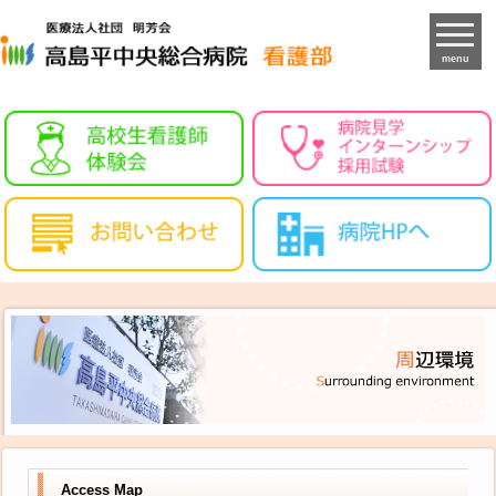
menu
Access Map